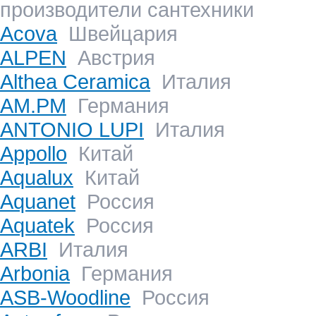
производители сантехники
Acova
Швейцария
ALPEN
Австрия
Althea Ceramica
Италия
AM.PM
Германия
ANTONIO LUPI
Италия
Appollo
Китай
Aqualux
Китай
Aquanet
Россия
Aquatek
Россия
ARBI
Италия
Arbonia
Германия
ASB-Woodline
Россия