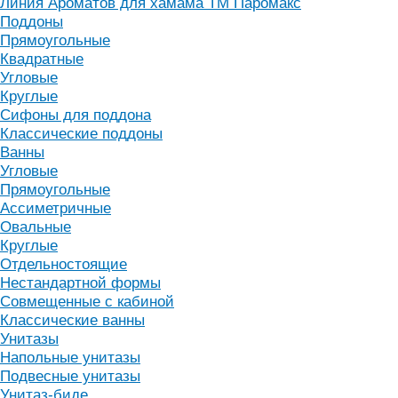
Линия Ароматов для хамама ТМ Паромакс
Поддоны
Прямоугольные
Квадратные
Угловые
Круглые
Сифоны для поддона
Классические поддоны
Ванны
Угловые
Прямоугольные
Ассиметричные
Овальные
Круглые
Отдельностоящие
Нестандартной формы
Совмещенные с кабиной
Классические ванны
Унитазы
Напольные унитазы
Подвесные унитазы
Унитаз-биде