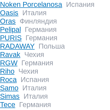
Noken Porcelanosa
Испания
Oasis
Италия
Oras
Финляндия
Pelipal
Германия
PURIS
Германия
RADAWAY
Польша
Ravak
Чехия
RGW
Германия
Riho
Чехия
Roca
Испания
Samo
Италия
Simas
Италия
Tece
Германия