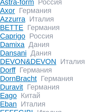
Astra-form
Россия
Axor
Германия
Azzurra
Италия
BETTE
Германия
Caprigo
Россия
Damixa
Дания
Dansani
Дания
DEVON&DEVON
Италия
Dorff
Германия
DornBracht
Германия
Duravit
Германия
Eago
Китай
Eban
Италия