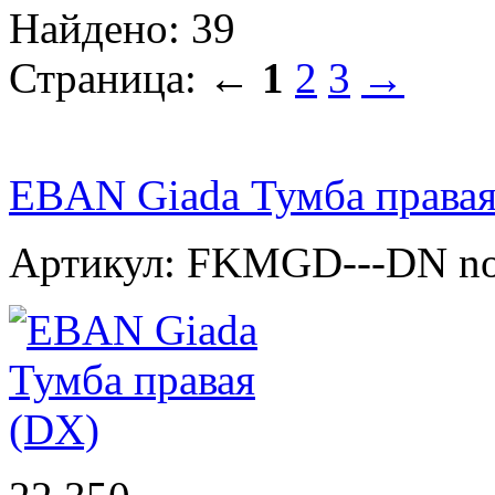
Найдено: 39
Страница:
←
1
2
3
→
EBAN Giada Тумба правая
Артикул: FKMGD---DN n