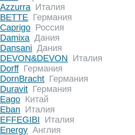
Azzurra
Италия
BETTE
Германия
Caprigo
Россия
Damixa
Дания
Dansani
Дания
DEVON&DEVON
Италия
Dorff
Германия
DornBracht
Германия
Duravit
Германия
Eago
Китай
Eban
Италия
EFFEGIBI
Италия
Energy
Англия