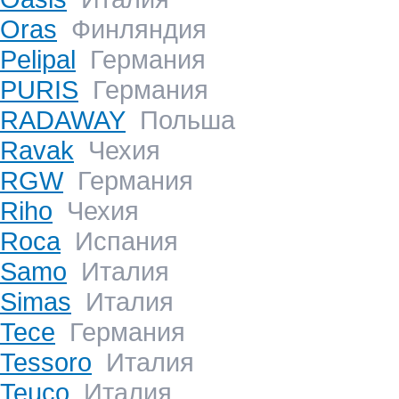
Oras
Финляндия
Pelipal
Германия
PURIS
Германия
RADAWAY
Польша
Ravak
Чехия
RGW
Германия
Riho
Чехия
Roca
Испания
Samo
Италия
Simas
Италия
Tece
Германия
Tessoro
Италия
Teuco
Италия