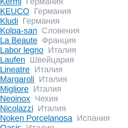
Kermi
Германия
KEUCO
Германия
Kludi
Германия
Kolpa-san
Словения
La Beaute
Франция
Labor legno
Италия
Laufen
Швейцария
Lineatre
Италия
Margaroli
Италия
Migliore
Италия
Neoinox
Чехия
Nicolazzi
Италия
Noken Porcelanosa
Испания
Oasis
Италия