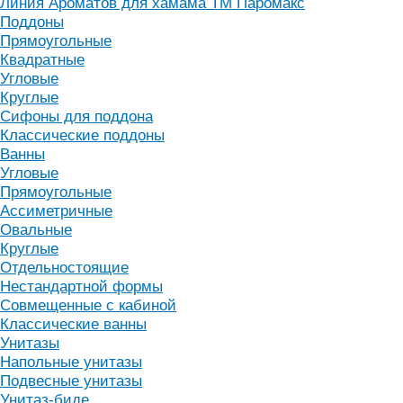
Линия Ароматов для хамама ТМ Паромакс
Поддоны
Прямоугольные
Квадратные
Угловые
Круглые
Сифоны для поддона
Классические поддоны
Ванны
Угловые
Прямоугольные
Ассиметричные
Овальные
Круглые
Отдельностоящие
Нестандартной формы
Совмещенные с кабиной
Классические ванны
Унитазы
Напольные унитазы
Подвесные унитазы
Унитаз-биде